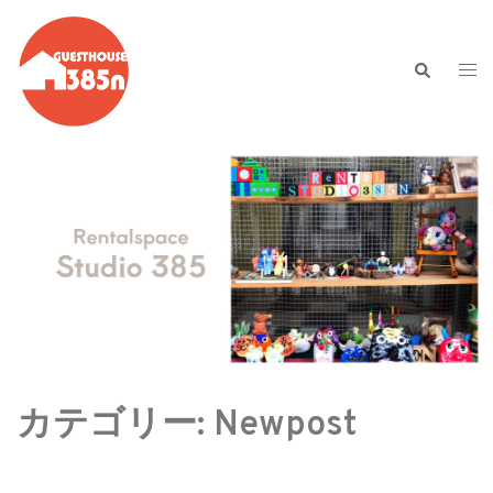
コ
ン
テ
検
ト
索
ン
グ
ツ
ル
へ
メ
ス
ニ
キ
ュ
ッ
ー
プ
カテゴリー:
Newpost