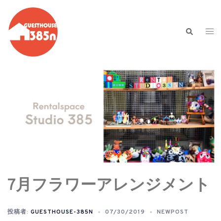
コ
ン
テ
検
ト
索
ン
グ
ツ
ル
へ
メ
ス
ニ
キ
ュ
ッ
ー
プ
7月フラワーアレンジメント
投稿者:
GUESTHOUSE-385N
07/30/2019
NEWPOST