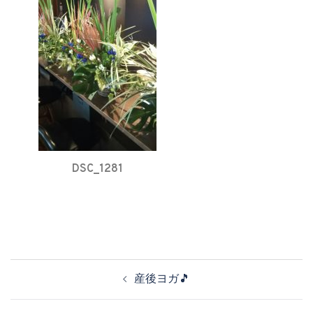
DSC_1281
投
産後ヨガ🎵
稿
ナ